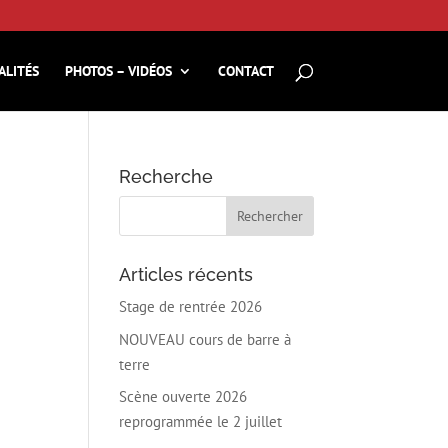
ALITÉS
PHOTOS – VIDÉOS
CONTACT
Recherche
Articles récents
Stage de rentrée 2026
NOUVEAU cours de barre à
terre
Scène ouverte 2026
reprogrammée le 2 juillet