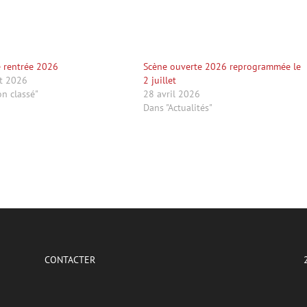
 rentrée 2026
Scène ouverte 2026 reprogrammée le
et 2026
2 juillet
n classé"
28 avril 2026
Dans "Actualités"
CONTACTER