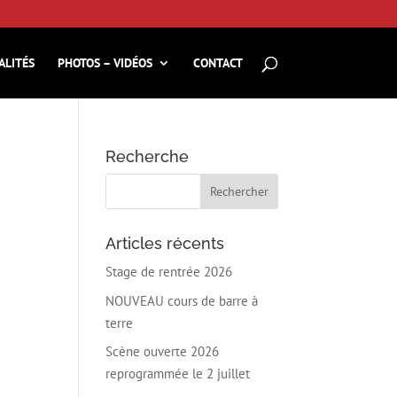
ALITÉS
PHOTOS – VIDÉOS
CONTACT
Recherche
Articles récents
Stage de rentrée 2026
NOUVEAU cours de barre à
terre
Scène ouverte 2026
reprogrammée le 2 juillet