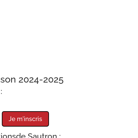
5
ison 2024-2025
:
Je m'inscris
ionsde Sautron :