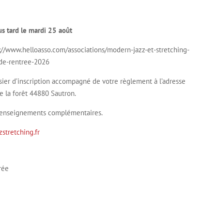
us tard le mardi 25 août
s://www.helloasso.com/associations/modern-jazz-et-stretching-
de-rentree-2026
sier d’inscription accompagné de votre règlement à l’adresse
e la forêt 44880 Sautron.
 renseignements complémentaires.
tretching.fr
rée