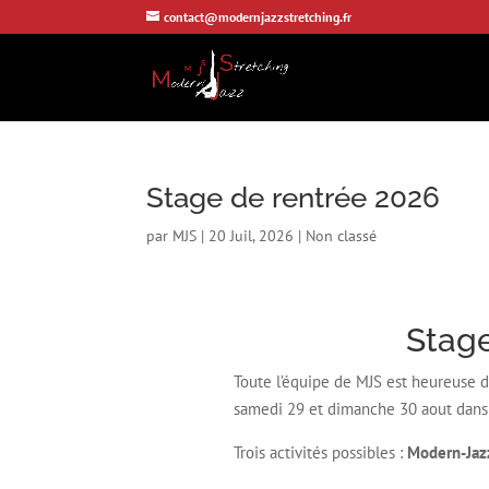
contact@modernjazzstretching.fr
Stage de rentrée 2026
par
MJS
|
20 Juil, 2026
|
Non classé
Stage
Toute l’équipe de MJS est heureuse d
samedi 29 et dimanche 30 aout dans la
Trois activités possibles :
Modern-Jazz