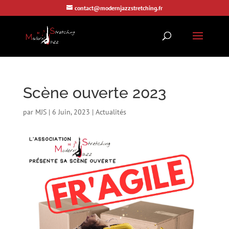
contact@modernjazzstretching.fr
Scène ouverte 2023
par
MJS
|
6 Juin, 2023
|
Actualités